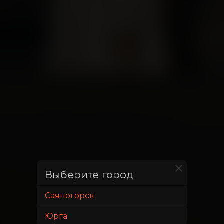
Выберите город
Саяногорск
Юрга